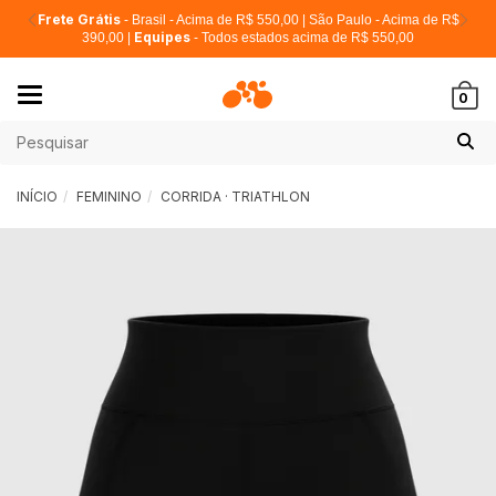
Frete Grátis
- Brasil - Acima de R$ 550,00 | São Paulo - Acima de R$
Equipes
390,00 |
- Todos estados acima de R$ 550,00
Mudar
0
navegação
INÍCIO
FEMININO
CORRIDA · TRIATHLON