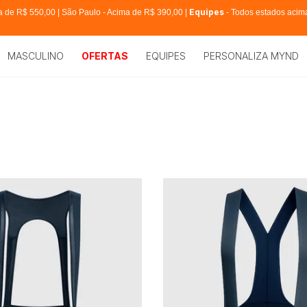
Equipes
ma de R$ 550,00 | São Paulo - Acima de R$ 390,00 |
- Todos estados acim
MASCULINO
OFERTAS
EQUIPES
PERSONALIZA MYND