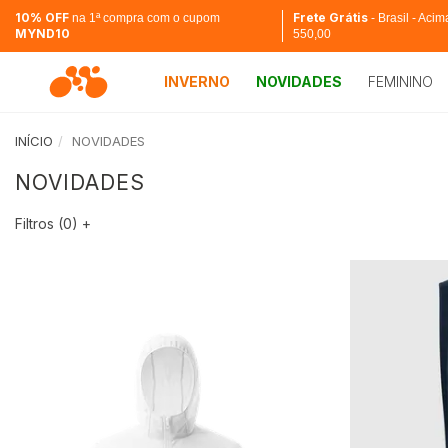
10% OFF
Frete Grátis
na 1ª compra com o cupom
- Brasil - Aci
MYND10
550,00
INVERNO
NOVIDADES
FEMININO
INÍCIO
NOVIDADES
NOVIDADES
Filtros (
0
)
+