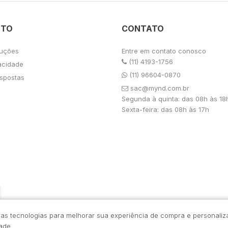
NTO
CONTATO
luções
Entre em contato conosco
(11) 4193-1756
vacidade
(11) 96604-0870
spostas
sac@mynd.com.br
Segunda à quinta: das 08h às 18
Sexta-feira: das 08h às 17h
tras tecnologias para melhorar sua experiência de compra e personaliz
dade
.