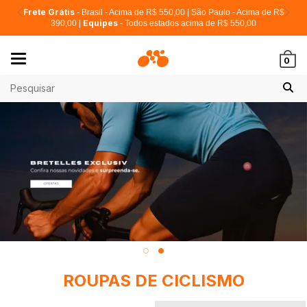
Frete Grátis
- Brasil - Acima de R$ 550,00 | São Paulo - Acima de R$
Equipes
390,00 |
- Todos estados acima de R$ 550,00
Mudar
0
navegação
ROUPAS DE CICLISMO