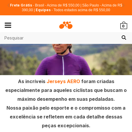
Frete Grátis
- Brasil - Acima de R$ 550,00 | São Paulo - Acima de R$
Equipes
390,00 |
- Todos estados acima de R$ 550,00
Mudar
0
navegação
As incríveis
Jerseys AERO
foram criadas
especialmente para aqueles ciclistas que buscam o
máximo desempenho em suas pedaladas.
Nossa paixão pelo esporte e o compromisso com a
excelência se refletem em cada detalhe dessas
peças excepcionais.