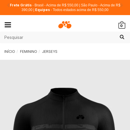
Frete Grátis
- Brasil - Acima de R$ 550,00 | São Paulo - Acima de R$
Equipes
390,00 |
- Todos estados acima de R$ 550,00
Mudar
0
navegação
INÍCIO
FEMININO
JERSEYS