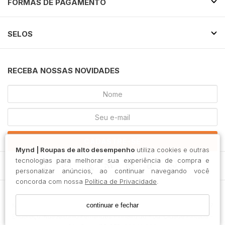
FORMAS DE PAGAMENTO
SELOS
RECEBA NOSSAS NOVIDADES
CADASTRE-SE
Mynd | Roupas de alto desempenho
utiliza cookies e outras
tecnologias para melhorar sua experiência de compra e
personalizar anúncios, ao continuar navegando você
concorda com nossa
Política de Privacidade
.
continuar e fechar
Mossa Ind. Com. Imp. e Exportação Ltda / CNPJ: 36.475.213/0001-17
Endereço: Rua Antônio Fernandes Pinheiro 50 - Jd. Cidade Pirituba -