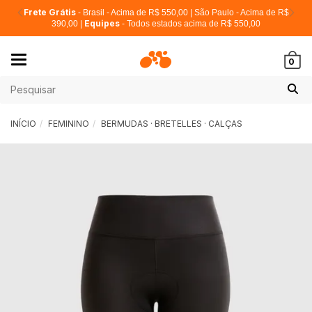
Frete Grátis
- Brasil - Acima de R$ 550,00 | São Paulo - Acima de R$
Equipes
390,00 |
- Todos estados acima de R$ 550,00
Mudar
0
navegação
INÍCIO
FEMININO
BERMUDAS · BRETELLES · CALÇAS