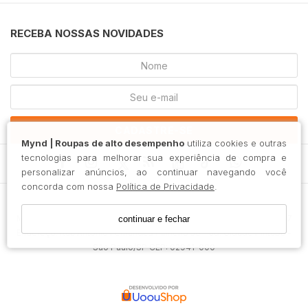
RECEBA NOSSAS NOVIDADES
CADASTRE-SE
Mynd | Roupas de alto desempenho
utiliza cookies e outras
tecnologias para melhorar sua experiência de compra e
personalizar anúncios, ao continuar navegando você
concorda com nossa
Política de Privacidade
.
Mossa Ind. Com. Imp. e Exportação Ltda / CNPJ: 36.475.213/0001-17
continuar e fechar
Endereço: Rua Antônio Fernandes Pinheiro 50 - Jd. Cidade Pirituba -
São Paulo/SP CEP: 02941-000