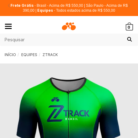
Frete Grátis
- Brasil - Acima de R$ 550,00 | São Paulo - Acima de R$
Equipes
390,00 |
- Todos estados acima de R$ 550,00
Mudar
0
navegação
INÍCIO
EQUIPES
ZTRACK