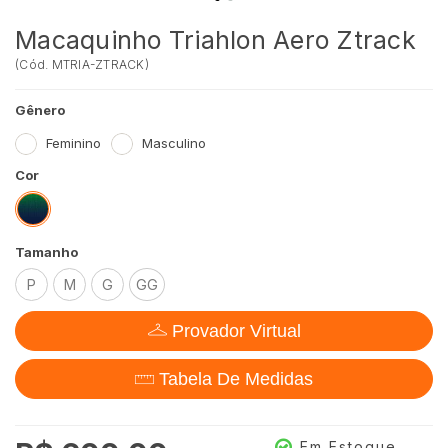
Macaquinho Triahlon Aero Ztrack
(
Cód.
MTRIA-ZTRACK
)
Gênero
Feminino
Masculino
Cor
Tamanho
P
M
G
GG
Provador Virtual
Tabela De Medidas
Em Estoque