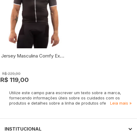
Jersey Masculina Comfy Exclusiv
R$ 229,90
R$ 119,00
Utilize este campo para escrever um texto sobre a marca,
fornecendo informações úteis sobre os cuidados com os
produtos e detalhes sobre a linha de produtos oferecida. É
Leia mais »
importante lembrar que essas informações podem
influenciar o SEO da página e a indexação do site no Google,
por isso, certifique-se de incluir palavras-chave relevantes e
descrições precisas dos produtos. Além disso, considere
INSTITUCIONAL
abordar temas que possam ser de interesse do seu público-
alvo, para tornar o texto mais atraente e valioso.